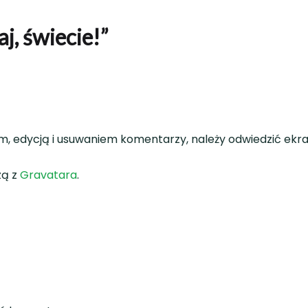
j, świecie!
”
, edycją i usuwaniem komentarzy, należy odwiedzić ekr
zą z
Gravatara
.