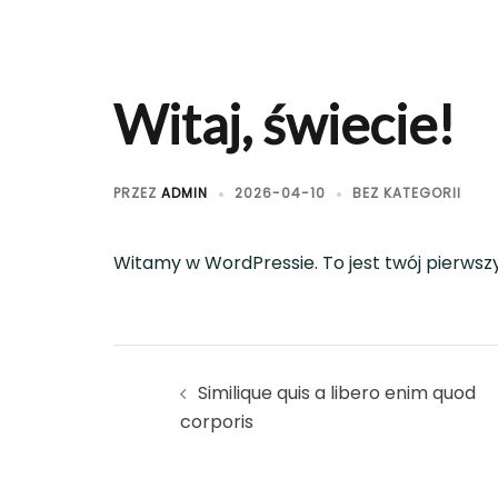
Przejdź
do
treści
Witaj, świecie!
PRZEZ
ADMIN
2026-04-10
BEZ KATEGORII
Witamy w WordPressie. To jest twój pierwszy 
Nawigacja
Similique quis a libero enim quod
wpisu
corporis