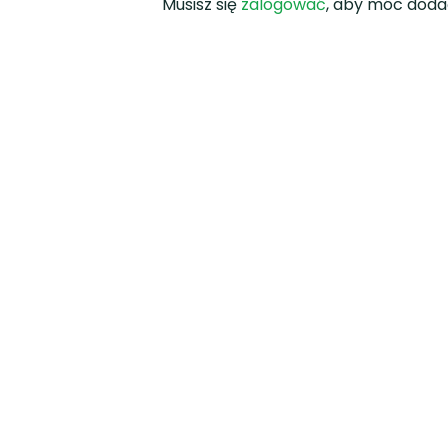
Musisz się
zalogować
, aby móc doda