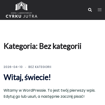
Przejdź
do
treści
Kategoria:
Bez kategorii
2026-04-10
BEZ KATEGORII
Witaj, świecie!
Witamy w WordPressie. To jest twój pierwszy wpis.
Edytuj go lub usuń, a następnie zacznij pisać!