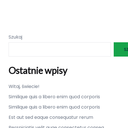
Szukaj
S
Ostatnie wpisy
Witaj, świecie!
Similique quis a libero enim quod corporis
Similique quis a libero enim quod corporis
Est aut sed eaque consequatur rerum
Perspiciatis velit quae consectetur conseq